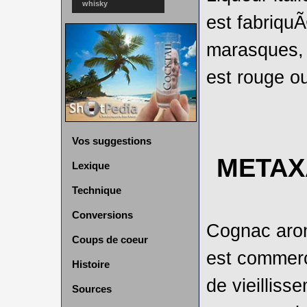
whisky
est fabriquÃ
marasques, 
est rouge o
Vos suggestions
METAX
Lexique
Technique
Conversions
Cognac arom
Coups de coeur
est commerc
Histoire
de vieilliss
Sources