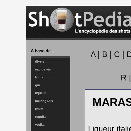
A base de ..
A
|
B
|
C
|
divers
eau de vie
R
fruits
gin
liqueur
MARAS
melangÃ©s
rhum
tequila
vodka
Liqueur ital