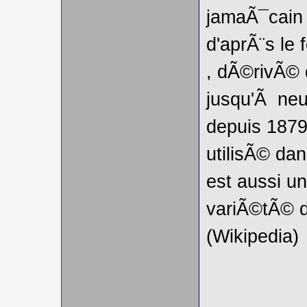
jamaÃ¯cain
d'aprÃ¨s le
, dÃ©rivÃ©
jusqu'Ã neu
depuis 1879
utilisÃ© da
est aussi u
variÃ©tÃ© d
(Wikipedia)