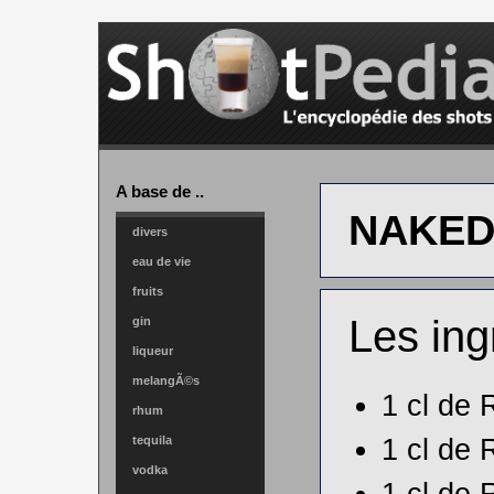
A base de ..
NAKED
divers
eau de vie
fruits
Les ing
gin
liqueur
melangÃ©s
1 cl de
rhum
1 cl de
tequila
vodka
1 cl de