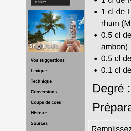
whisky
1 cl de
L
rhum (M
0.5 cl d
ambon)
0.5 cl d
Vos suggestions
0.1 cl d
Lexique
Technique
Degré 
Conversions
Coups de coeur
Prépara
Histoire
Sources
Remplissez