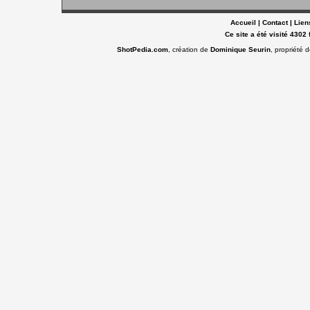
Accueil
|
Contact
|
Lien
Ce site a été visité 4302 
ShotPedia.com
, création de
Dominique Seurin
, propriété 