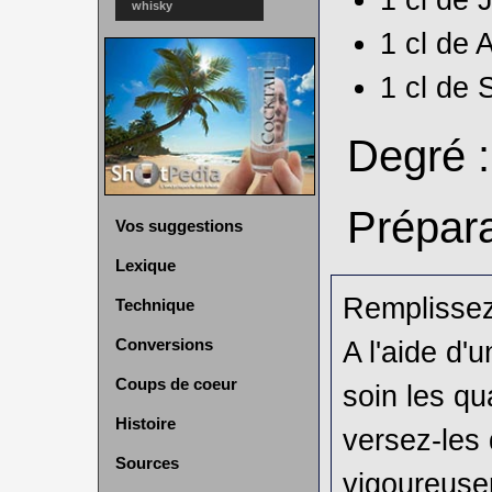
whisky
1 cl de
A
1 cl de
S
Degré 
Prépara
Vos suggestions
Lexique
Remplissez
Technique
A l'aide d'
Conversions
Coups de coeur
soin les qu
Histoire
versez-les
Sources
vigoureuse