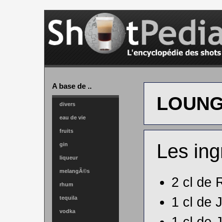
A base de ..
LOUNG
divers
eau de vie
fruits
Les ing
gin
liqueur
melangÃ©s
2 cl de
rhum
1 cl de
tequila
vodka
1 cl de
J