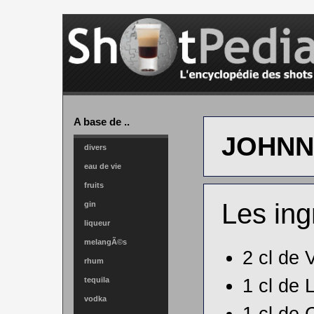
A base de ..
JOHNN
divers
eau de vie
fruits
Les ing
gin
liqueur
melangÃ©s
2 cl de
rhum
1 cl de
tequila
vodka
1 cl de