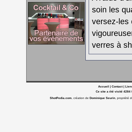
soin les qu
versez-les
vigoureuse
verres à sh
Accueil
|
Contact
|
Lien
Ce site a été visité 4284 
ShotPedia.com
, création de
Dominique Seurin
, propriété 