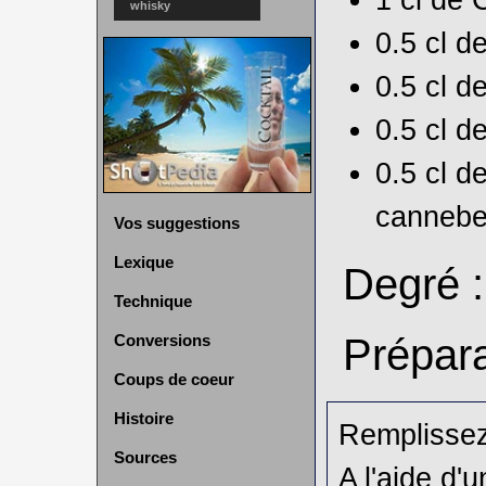
whisky
0.5 cl d
0.5 cl d
0.5 cl d
0.5 cl d
cannebe
Vos suggestions
Lexique
Degré 
Technique
Prépara
Conversions
Coups de coeur
Histoire
Remplissez
Sources
A l'aide d'