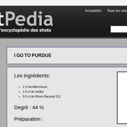
Actualités
Tous les sh
I GO TO PURDUE
Les ingrédients:
2 cl de
Aftershock
1.5 cl de
Vodka
0.5 cl de
Rhum Bacardi 151
Degré : 44 %
Préparation :