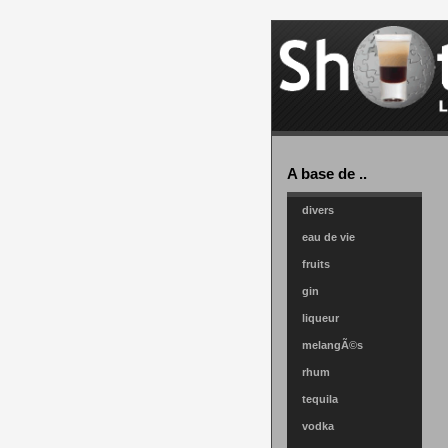
A base de ..
divers
eau de vie
fruits
gin
liqueur
melangÃ©s
rhum
tequila
vodka