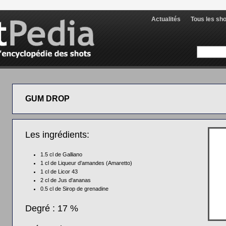
Actualités
Tous les sh
GUM DROP
Les ingrédients:
1.5 cl de
Galliano
1 cl de
Liqueur d'amandes (Amaretto)
1 cl de
Licor 43
2 cl de
Jus d'ananas
0.5 cl de
Sirop de grenadine
Degré : 17 %