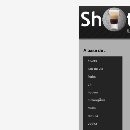
A base de ..
divers
eau de vie
fruits
gin
liqueur
melangÃ©s
rhum
tequila
vodka