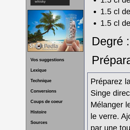
whisky
1.5 cl d
1.5 cl d
Degré 
Prépara
Vos suggestions
Lexique
Préparez la
Technique
Singe direc
Conversions
Coups de coeur
Mélanger le
Histoire
le verre. Aj
Sources
par une tou