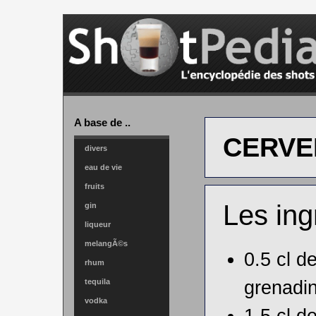
A base de ..
CERVE
divers
eau de vie
fruits
Les ing
gin
liqueur
melangÃ©s
0.5 cl d
rhum
grenadi
tequila
vodka
1.5 cl d