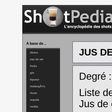
A base de ..
JUS D
divers
eau de vie
fruits
Degré 
gin
liqueur
melangÃ©s
Liste d
rhum
tequila
Jus de c
vodka