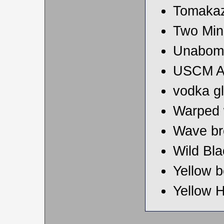
Tomakaz
Two Min
Unabom
USCM A
vodka g
Warped w
Wave br
Wild Bla
Yellow b
Yellow 