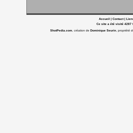
Accueil
|
Contact
|
Lien
Ce site a été visité 4287 
ShotPedia.com
, création de
Dominique Seurin
, propriété 