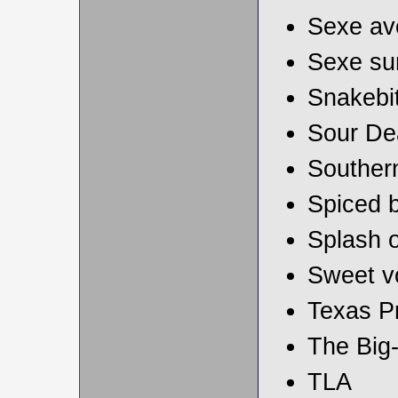
Sexe av
Sexe sur
Snakebi
Sour De
Souther
Spiced b
Splash o
Sweet v
Texas Pr
The Big
TLA