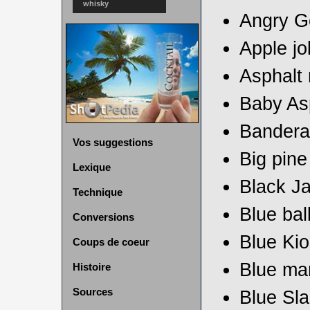
whisky
Angry 
Apple jo
Asphalt 
Baby Asp
Bandera
Vos suggestions
Big pine
Lexique
Black J
Technique
Blue bal
Conversions
Blue Ki
Coups de coeur
Blue mar
Histoire
Sources
Blue Sl