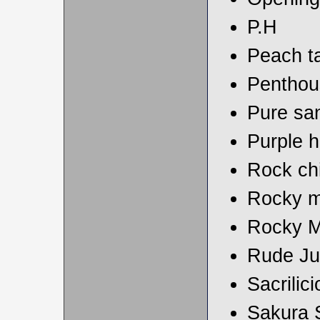
P.H
Peach ta
Penthou
Pure sa
Purple h
Rock ch
Rocky m
Rocky M
Rude J
Sacrilic
Sakura 