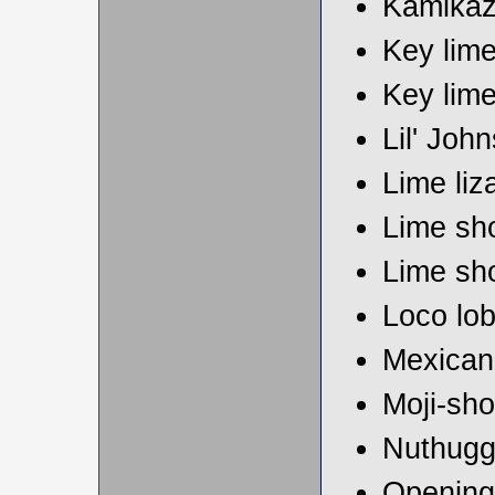
Kamikaz
Key lime
Key lime
Lil' Joh
Lime liz
Lime sh
Lime sh
Loco lo
Mexican 
Moji-sho
Nuthugg
Opening